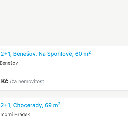
2
 2+1, Benešov, Na Spořilově, 60 m
 Benešov
 Kč
/za nemovitost
2
 2+1, Chocerady, 69 m
omorní Hrádek