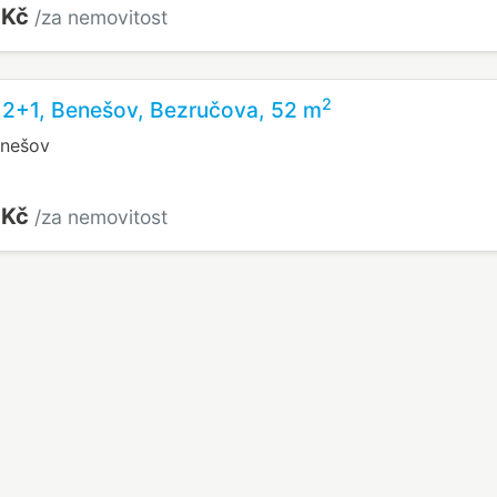
 Kč
/za nemovitost
2
 2+1, Benešov, Bezručova, 52 m
enešov
 Kč
/za nemovitost