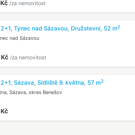
 Kč
/za nemovitost
2
 2+1, Týnec nad Sázavou, Družstevní, 52 m
ýnec nad Sázavou
 Kč
/za nemovitost
2
 2+1, Sázava, Sídliště 9. května, 57 m
ětna, Sázava, okres Benešov
 Kč