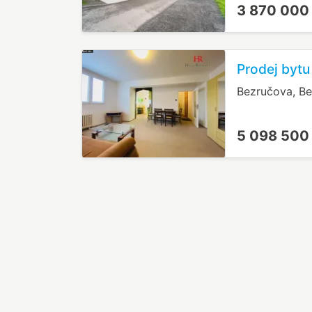
3 870 000
Prodej bytu
Bezručova, B
5 098 500