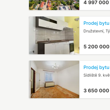
4 997 000
Prodej bytu
Družstevní, T
5 200 000
Prodej bytu
Sídliště 9. kv
3 650 000