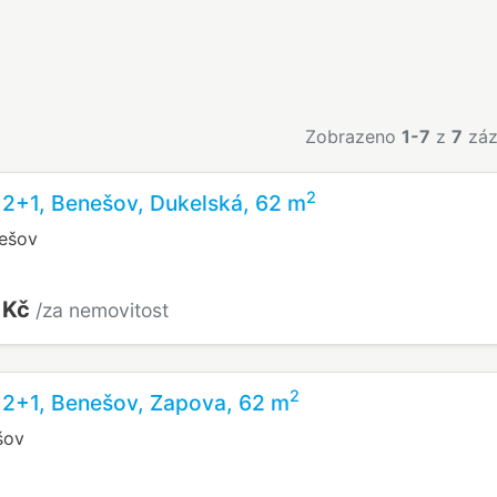
Zobrazeno
1-7
z
7
záz
2
 2+1, Benešov, Dukelská, 62 m
nešov
 Kč
/za nemovitost
2
 2+1, Benešov, Zapova, 62 m
šov