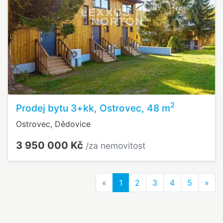
2
Prodej bytu 3+kk, Ostrovec, 48 m
Ostrovec, Dědovice
3 950 000 Kč
/za nemovitost
Previous
Nex
«
1
2
3
4
5
»