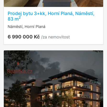
Prodej bytu 3+kk, Horní Planá, Náměstí,
2
83 m
Náměstí, Horní Planá
6 990 000 Kč
/za nemovitost