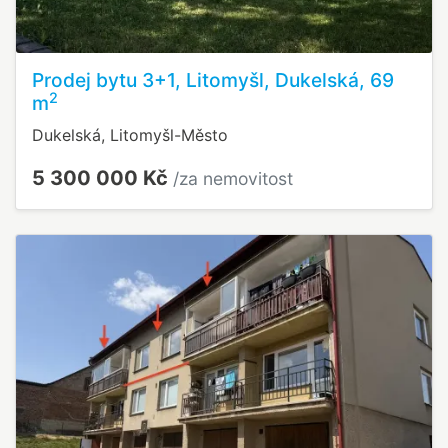
Prodej bytu 3+1, Litomyšl, Dukelská, 69
2
m
Dukelská, Litomyšl-Město
5 300 000 Kč
/za nemovitost