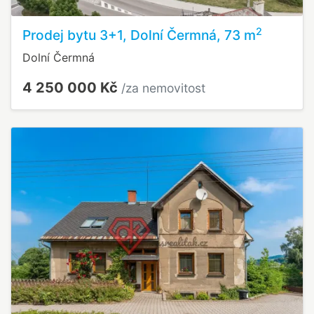
2
Prodej bytu 3+1, Dolní Čermná, 73 m
Dolní Čermná
4 250 000 Kč
/za nemovitost