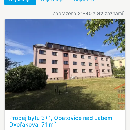
Zobrazeno
21-30
z
82
záznamů.
Prodej bytu 3+1, Opatovice nad Labem,
2
Dvořákova, 71 m