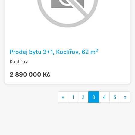
2
Prodej bytu 3+1, Koclířov, 62 m
Koclířov
2 890 000 Kč
Previous
Nex
«
1
2
3
4
5
»