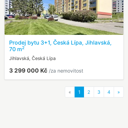
Prodej bytu 3+1, Česká Lípa, Jihlavská,
2
70 m
Jihlavská, Česká Lípa
3 299 000 Kč
/za nemovitost
Previous
Nex
«
1
2
3
4
»