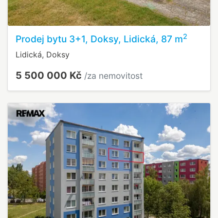
2
Prodej bytu 3+1, Doksy, Lidická, 87 m
Lidická, Doksy
5 500 000 Kč
/za nemovitost