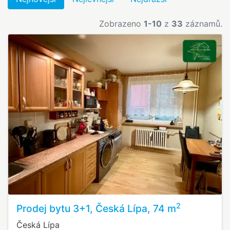
Zobrazeno
1-10
z
33
záznamů.
2
Prodej bytu 3+1, Česká Lípa, 74 m
Česká Lípa