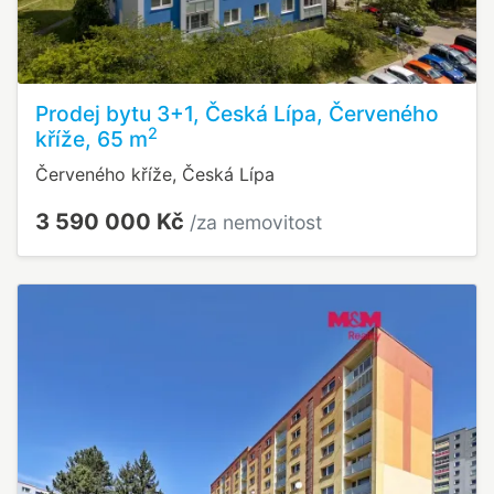
Prodej bytu 3+1, Česká Lípa, Červeného
2
kříže, 65 m
Červeného kříže, Česká Lípa
3 590 000 Kč
/za nemovitost