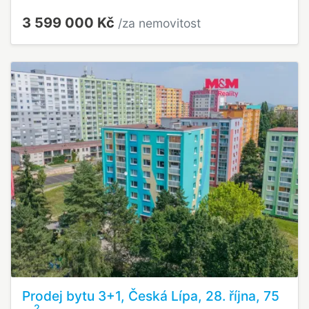
3 599 000 Kč
/za nemovitost
Prodej bytu 3+1, Česká Lípa, 28. října, 75
2