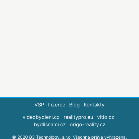
VSP
Inzerce
Blog
Kontakty
videobydleni.cz
realitypro.eu
vitio.cz
bydlisnami.cz
origo-reality.cz
© 2020 B3 Technology, s.r.o. Všechna práva vyhrazena.