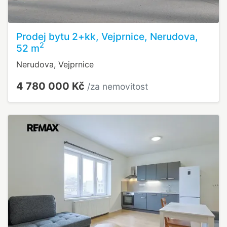
Prodej bytu 2+kk, Vejprnice, Nerudova,
2
52 m
Nerudova, Vejprnice
4 780 000 Kč
/za nemovitost