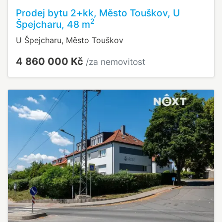
Prodej bytu 2+kk, Město Touškov, U
2
Špejcharu, 48 m
U Špejcharu, Město Touškov
4 860 000 Kč
/za nemovitost