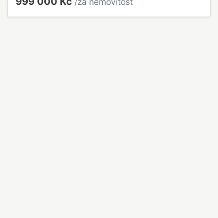
999 000 Kč
/za nemovitost