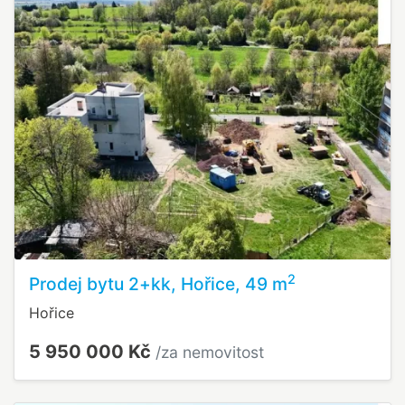
2
Prodej bytu 2+kk, Hořice, 49 m
Hořice
5 950 000 Kč
/za nemovitost