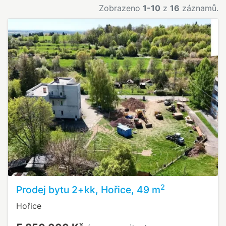
Zobrazeno
1-10
z
16
záznamů.
2
Prodej bytu 2+kk, Hořice, 49 m
Hořice