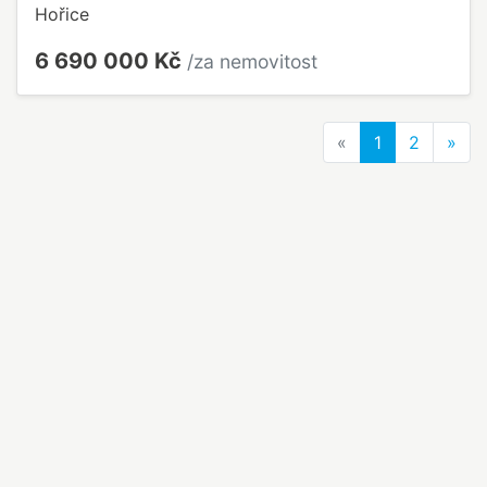
Hořice
6 690 000 Kč
/za nemovitost
Previous
Nex
«
1
2
»