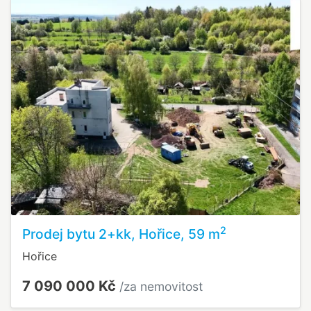
2
Prodej bytu 2+kk, Hořice, 59 m
Hořice
7 090 000 Kč
/za nemovitost