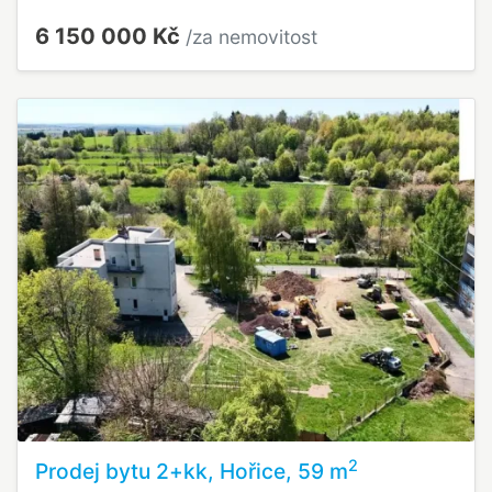
6 150 000 Kč
/za nemovitost
2
Prodej bytu 2+kk, Hořice, 59 m