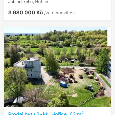
Jablonského, Hořice
3 980 000 Kč
/za nemovitost
2
Prodej bytu 2+kk, Hořice, 63 m