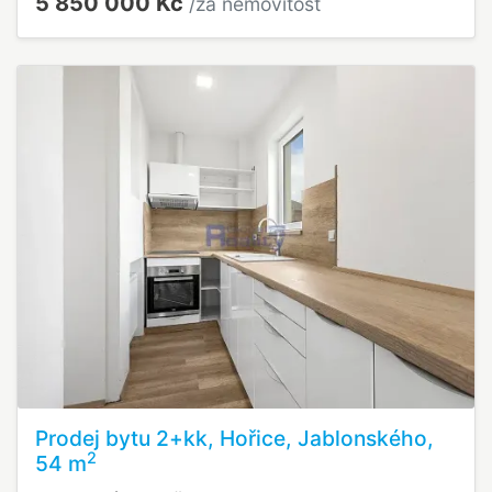
5 850 000 Kč
/za nemovitost
Prodej bytu 2+kk, Hořice, Jablonského,
2
54 m