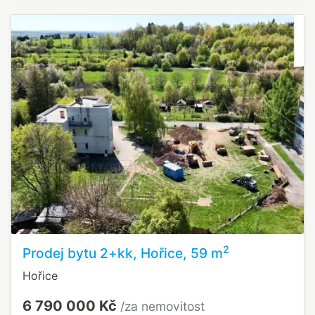
2
Prodej bytu 2+kk, Hořice, 59 m
Hořice
6 790 000 Kč
/za nemovitost