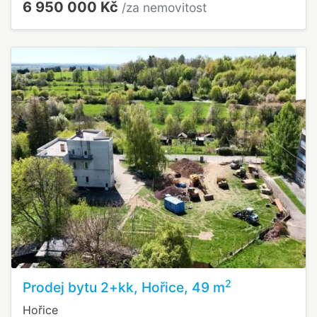
6 950 000 Kč
/za nemovitost
2
Prodej bytu 2+kk, Hořice, 49 m
Hořice