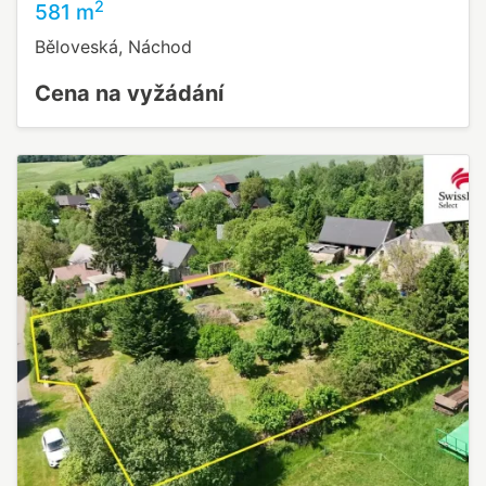
2
581 m
Běloveská, Náchod
Cena na vyžádání