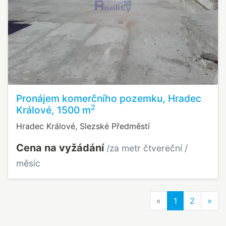
Pronájem komerčního pozemku, Hradec
2
Králové, 1500 m
Hradec Králové, Slezské Předměstí
Cena na vyžádání
/za metr čtvereční /
měsíc
Previous
Nex
«
1
2
»