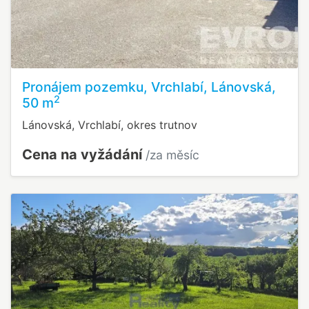
Pronájem pozemku, Vrchlabí, Lánovská,
2
50 m
Lánovská, Vrchlabí, okres trutnov
Cena na vyžádání
/za měsíc