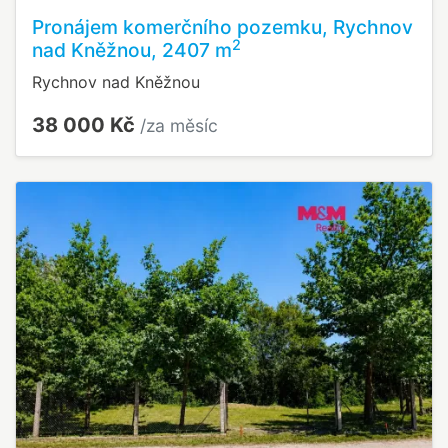
Pronájem komerčního pozemku, Rychnov
2
nad Kněžnou, 2407 m
Rychnov nad Kněžnou
38 000 Kč
/za měsíc