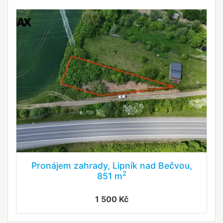
Pronájem zahrady, Lipník nad Bečvou,
2
851 m
1 500 Kč