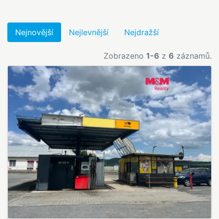
Nejnovější
Nejlevnější
Nejdražší
Zobrazeno
1-6
z
6
záznamů.