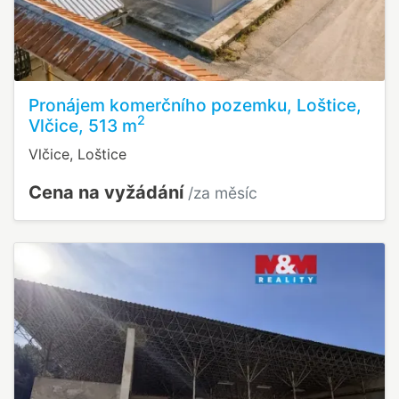
Pronájem komerčního pozemku, Loštice,
2
Vlčice, 513 m
Vlčice, Loštice
Cena na vyžádání
/za měsíc