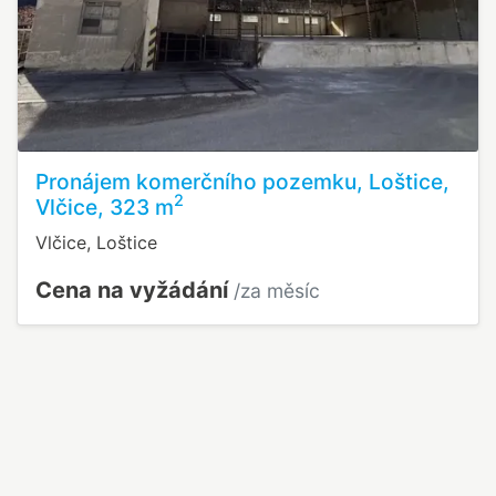
Pronájem komerčního pozemku, Loštice,
2
Vlčice, 323 m
Vlčice, Loštice
Cena na vyžádání
/za měsíc