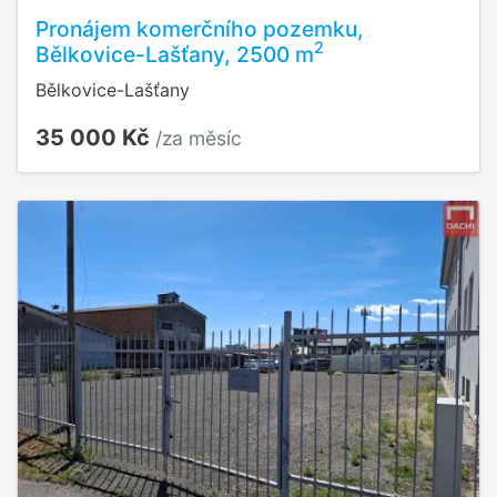
Pronájem komerčního pozemku,
2
Bělkovice-Lašťany, 2500 m
Bělkovice-Lašťany
35 000 Kč
/za měsíc