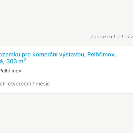
Zobrazen
1
z
1
záz
ozemku pro komerční výstavbu, Pelhřimov,
2
á, 303 m
Pelhřimov
etr čtvereční / měsíc