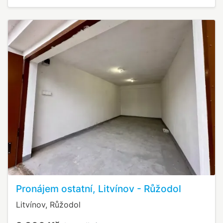
Pronájem ostatní, Litvínov - Růžodol
Litvínov, Růžodol