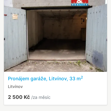
2
Pronájem garáže, Litvínov, 33 m
Litvínov
2 500 Kč
/za měsíc