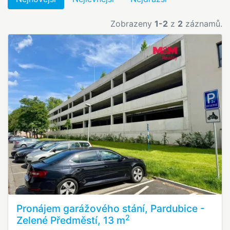
Zobrazeny
1-2
z
2
záznamů.
Pronájem garážového stání, Pardubice -
2
Zelené Předměstí, 13 m