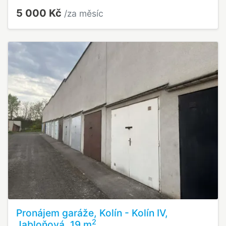
5 000 Kč
/za měsíc
Pronájem garáže, Kolín - Kolín IV,
2
Jabloňová, 19 m