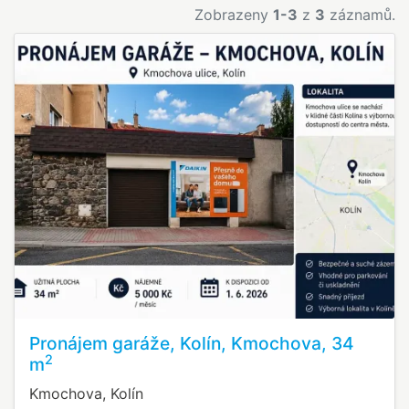
Zobrazeny
1-3
z
3
záznamů.
Pronájem garáže, Kolín, Kmochova, 34
2
m
Kmochova, Kolín