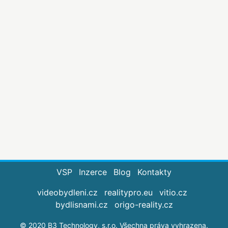
VSP
Inzerce
Blog
Kontakty
videobydleni.cz
realitypro.eu
vitio.cz
bydlisnami.cz
origo-reality.cz
© 2020 B3 Technology, s.r.o. Všechna práva vyhrazena.