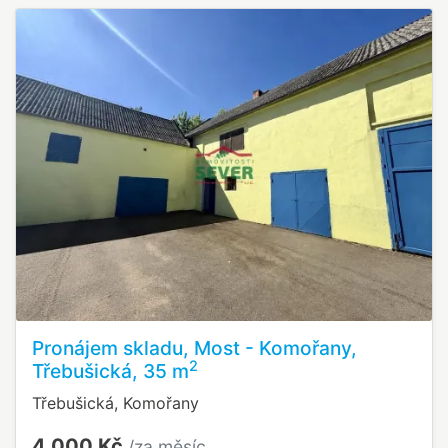
Pronájem skladu, Most - Komořany,
2
Třebušická, 35 m
Třebušická, Komořany
4 000 Kč
/za měsíc