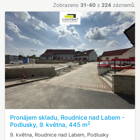
Zobrazeno
31-40
z
224
záznamů.
Pronájem skladu, Roudnice nad Labem -
2
Podlusky, 9. května, 445 m
9. května, Roudnice nad Labem, Podlusky