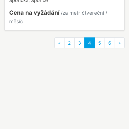
Spořická, Spořice
Cena na vyžádání
/za metr čtvereční /
měsíc
Previous
Nex
«
2
3
4
5
6
»