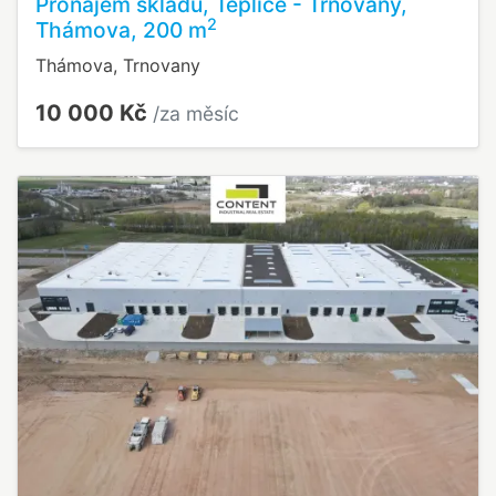
Pronájem skladu, Teplice - Trnovany,
2
Thámova, 200 m
Thámova, Trnovany
10 000 Kč
/za měsíc