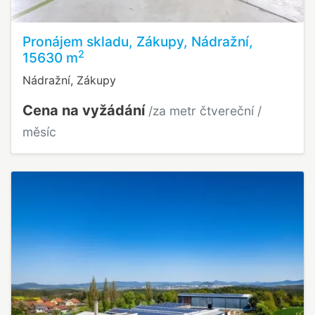
Pronájem skladu, Zákupy, Nádražní,
2
15630 m
Nádražní, Zákupy
Cena na vyžádání
/za metr čtvereční /
měsíc