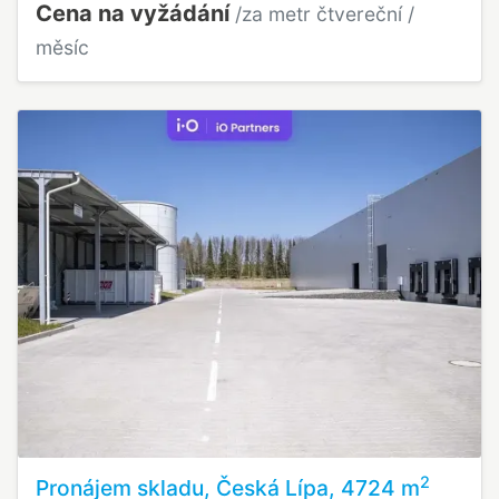
Cena na vyžádání
/za metr čtvereční /
měsíc
2
Pronájem skladu, Česká Lípa, 4724 m