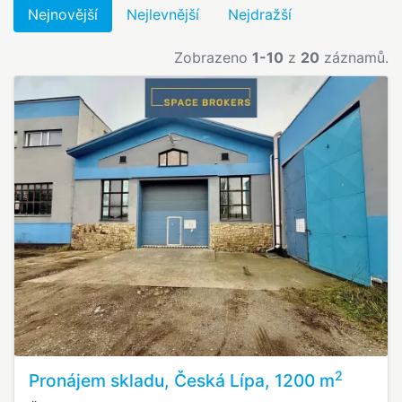
Nejnovější
Nejlevnější
Nejdražší
Zobrazeno
1-10
z
20
záznamů.
2
Pronájem skladu, Česká Lípa, 1200 m