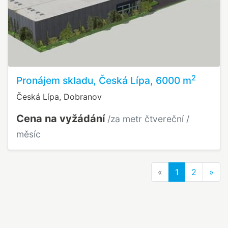
2
Pronájem skladu, Česká Lípa, 6000 m
Česká Lípa, Dobranov
Cena na vyžádání
/za metr čtvereční /
měsíc
Previous
Nex
«
1
2
»