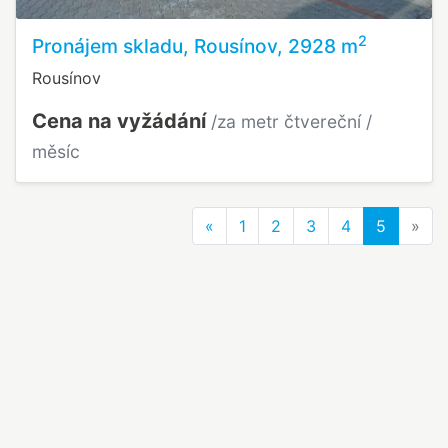
2
Pronájem skladu, Rousínov, 2928 m
Rousínov
Cena na vyžádání
/za metr čtvereční /
měsíc
Previous
Nex
«
1
2
3
4
5
»