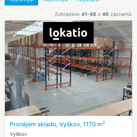
Zobrazeno
41-46
z
46
záznamů.
2
Pronájem skladu, Vyškov, 1170 m
Vyškov