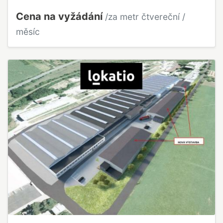
Cena na vyžádání
/za metr čtvereční /
měsíc