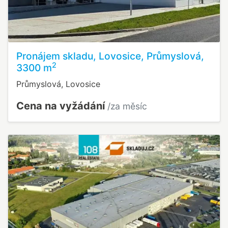
Pronájem skladu, Lovosice, Průmyslová,
2
3300 m
Průmyslová, Lovosice
Cena na vyžádání
/za měsíc