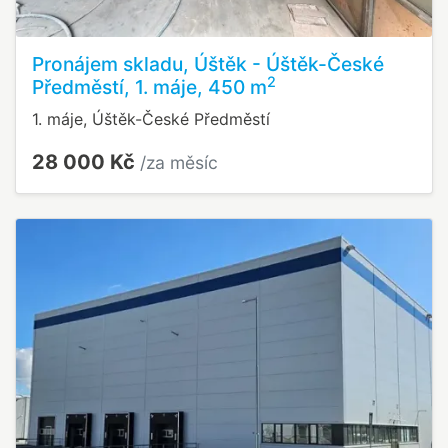
Pronájem skladu, Úštěk - Úštěk-České
2
Předměstí, 1. máje, 450 m
1. máje, Úštěk-České Předměstí
28 000 Kč
/za měsíc