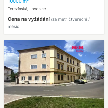
10000 m
Terezínská, Lovosice
Cena na vyžádání
/za metr čtvereční /
měsíc