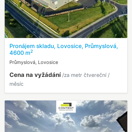
Pronájem skladu, Lovosice, Průmyslová,
2
4600 m
Průmyslová, Lovosice
Cena na vyžádání
/za metr čtvereční /
měsíc