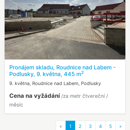
Pronájem skladu, Roudnice nad Labem -
2
Podlusky, 9. května, 445 m
9. května, Roudnice nad Labem, Podlusky
Cena na vyžádání
/za metr čtvereční /
měsíc
Previous
Nex
«
1
2
3
4
5
»