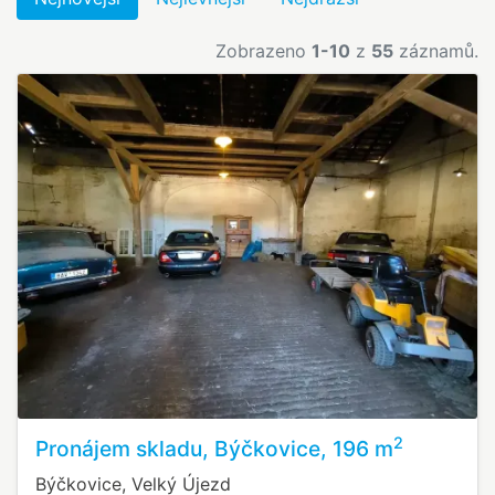
Zobrazeno
1-10
z
55
záznamů.
2
Pronájem skladu, Býčkovice, 196 m
Býčkovice, Velký Újezd