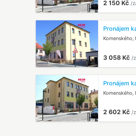
2 150 Kč
/z
Pronájem k
Komenského, 
3 058 Kč
/
Pronájem k
Komenského, 
2 602 Kč
/