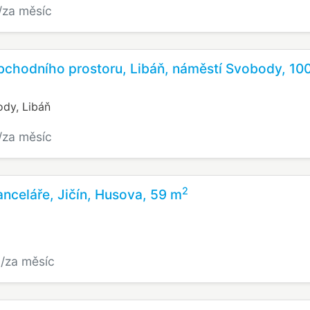
/za měsíc
chodního prostoru, Libáň, náměstí Svobody, 10
dy, Libáň
/za měsíc
2
nceláře, Jičín, Husova, 59 m
č
/za měsíc