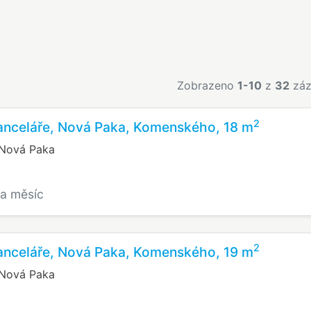
Zobrazeno
1-10
z
32
záz
2
anceláře, Nová Paka, Komenského, 18 m
Nová Paka
za měsíc
2
anceláře, Nová Paka, Komenského, 19 m
Nová Paka