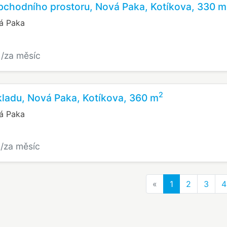
bchodního prostoru, Nová Paka, Kotíkova, 330 m
á Paka
č
/za měsíc
2
ladu, Nová Paka, Kotíkova, 360 m
á Paka
č
/za měsíc
Previous
«
1
2
3
4