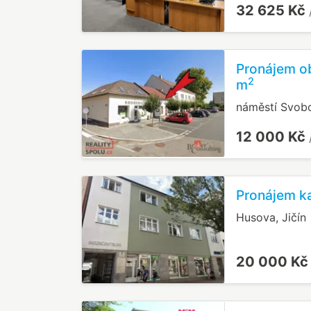
32 625 Kč
Pronájem ob
2
m
náměstí Svobo
12 000 Kč
Pronájem ka
Husova, Jičín
20 000 K