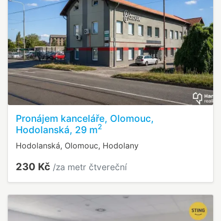
Pronájem kanceláře, Olomouc,
2
Hodolanská, 29 m
Hodolanská, Olomouc, Hodolany
230 Kč
/za metr čtvereční