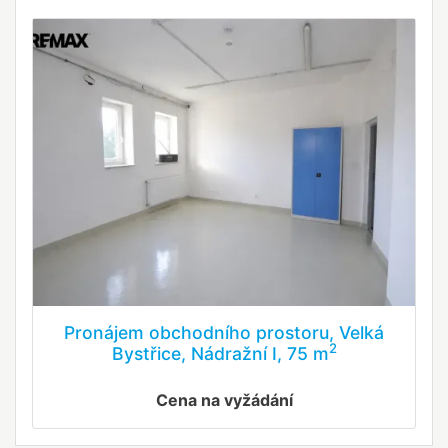
Pronájem obchodního prostoru, Velká
2
Bystřice, Nádražní I, 75 m
Cena na vyžádání