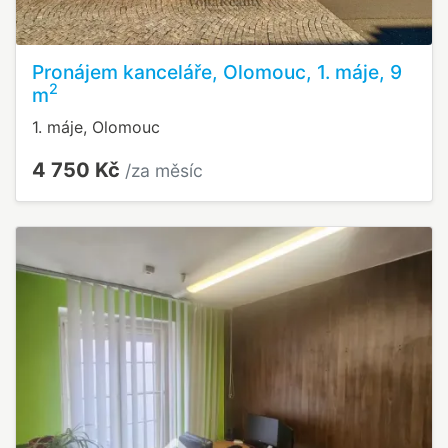
Pronájem kanceláře, Olomouc, 1. máje, 9
2
m
1. máje, Olomouc
4 750 Kč
/za měsíc