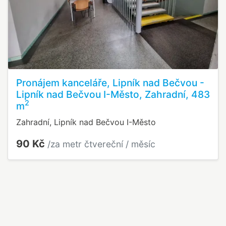
Pronájem kanceláře, Lipník nad Bečvou -
Lipník nad Bečvou I-Město, Zahradní, 483
2
m
Zahradní, Lipník nad Bečvou I-Město
90 Kč
/za metr čtvereční / měsíc