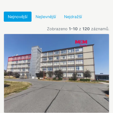
Nejnovější
Nejlevnější
Nejdražší
Zobrazeno
1-10
z
120
záznamů.