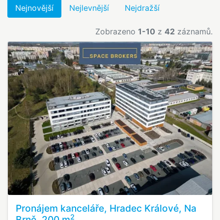
Nejnovější
Nejlevnější
Nejdražší
Zobrazeno
1-10
z
42
záznamů.
Pronájem kanceláře, Hradec Králové, Na
2
Brně, 200 m