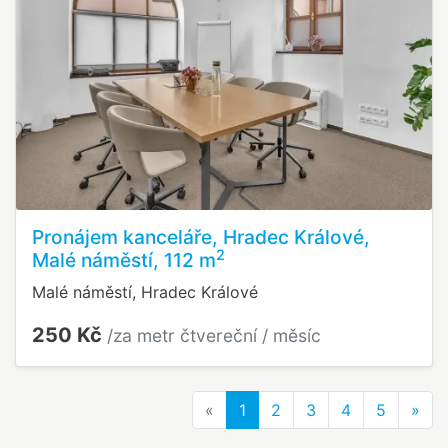
Pronájem kanceláře, Hradec Králové,
2
Malé náměstí, 112 m
Malé náměstí, Hradec Králové
250 Kč
/za metr čtvereční / měsíc
Previous
Nex
«
1
2
3
4
5
»