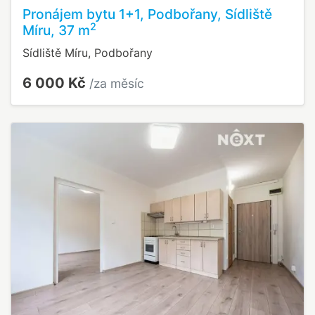
Pronájem bytu 1+1, Podbořany, Sídliště
2
Míru, 37 m
Sídliště Míru, Podbořany
6 000 Kč
/za měsíc