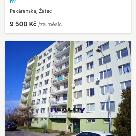
m
Pekárenská, Žatec
9 500 Kč
/za měsíc