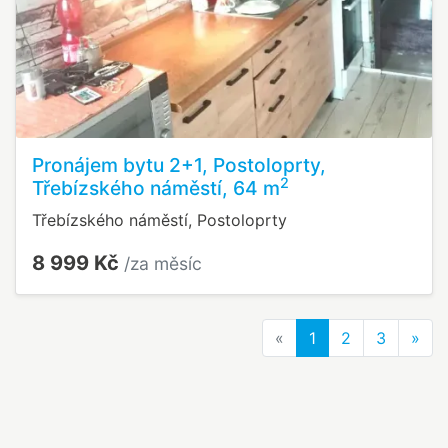
Pronájem bytu 2+1, Postoloprty,
2
Třebízského náměstí, 64 m
Třebízského náměstí, Postoloprty
8 999 Kč
/za měsíc
Previous
Nex
«
1
2
3
»