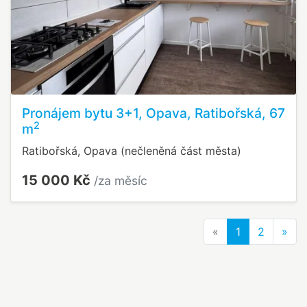
Pronájem bytu 3+1, Opava, Ratibořská, 67
2
m
Ratibořská, Opava (nečleněná část města)
15 000 Kč
/za měsíc
Previous
Nex
«
1
2
»