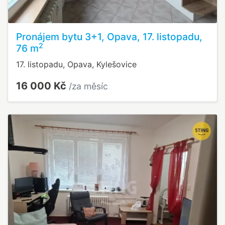
Pronájem bytu 3+1, Opava, 17. listopadu,
2
76 m
17. listopadu, Opava, Kylešovice
16 000 Kč
/za měsíc