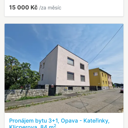
15 000 Kč
/za měsíc
Pronájem bytu 3+1, Opava - Kateřinky,
2
Klicperova, 84 m