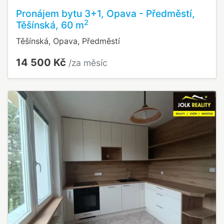
Pronájem bytu 3+1, Opava - Předměstí,
2
Těšínská, 60 m
Těšínská, Opava, Předměstí
14 500 Kč
/za měsíc