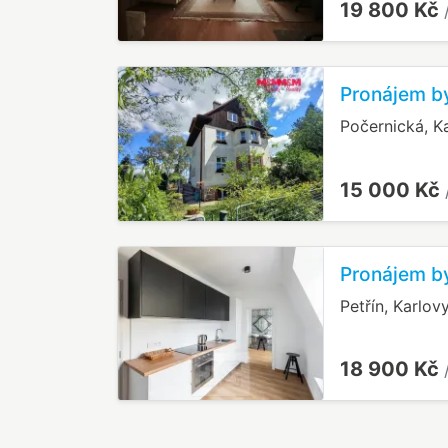
19 800 Kč
Pronájem by
Počernická, K
15 000 Kč
Pronájem by
Petřín, Karlov
18 900 Kč