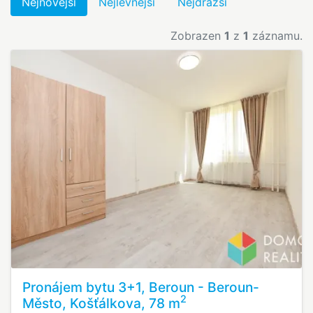
Nejnovější
Nejlevnější
Nejdražší
Zobrazen
1
z
1
záznamu.
Pronájem bytu 3+1, Beroun - Beroun-
2
Město, Košťálkova, 78 m