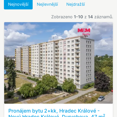
Nejnovější
Nejlevnější
Nejdražší
Zobrazeno
1-10
z
14
záznamů.
Pronájem bytu 2+kk, Hradec Králové -
2
Nový Hradec Králové, Durychova, 47 m