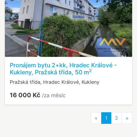
Pronájem bytu 2+kk, Hradec Králové -
2
Kukleny, Pražská třída, 50 m
Pražská třída, Hradec Králové, Kukleny
16 000 Kč
/za měsíc
Previous
Nex
«
1
2
»