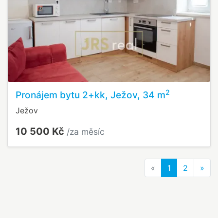
2
Pronájem bytu 2+kk, Ježov, 34 m
Ježov
10 500 Kč
/za měsíc
Previous
Nex
«
1
2
»