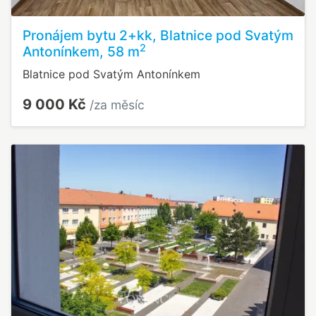
Pronájem bytu 2+kk, Blatnice pod Svatým
2
Antonínkem, 58 m
Blatnice pod Svatým Antonínkem
9 000 Kč
/za měsíc