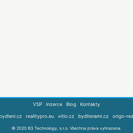
VSP
Inzerce
Blog
Kontakty
bydleni.cz
realitypro.eu
vitio.cz
bydlisnami.cz
origo-rea
© 2020 B3 Technology, s.r.o. Všechna práva vyhrazena.