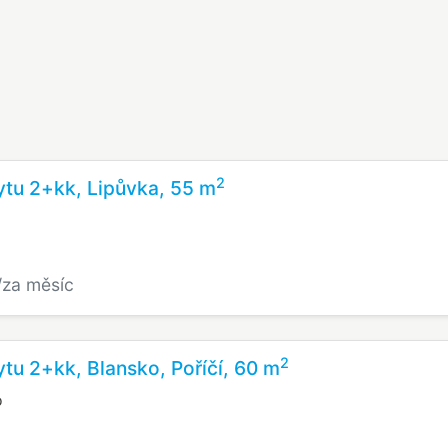
2
tu 2+kk, Lipůvka, 55 m
/za měsíc
2
tu 2+kk, Blansko, Poříčí, 60 m
o