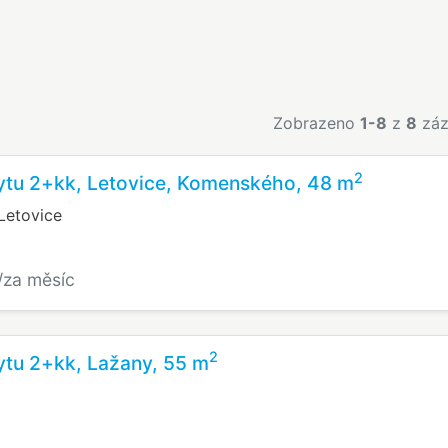
Zobrazeno
1-8
z
8
záz
2
ytu 2+kk, Letovice, Komenského, 48 m
Letovice
/za měsíc
2
ytu 2+kk, Lažany, 55 m