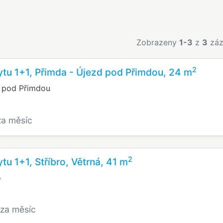
Zobrazeny
1-3
z
3
záz
2
tu 1+1, Přimda - Újezd pod Přimdou, 24 m
d pod Přimdou
za měsíc
2
tu 1+1, Stříbro, Větrná, 41 m
o
/za měsíc