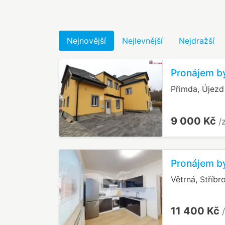
Nejnovější
Nejlevnější
Nejdražší
Pronájem by
Přimda, Újez
9 000 Kč
/
Pronájem by
Větrná, Stříbr
11 400 Kč