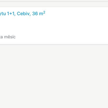
2
tu 1+1, Cebiv, 36 m
za měsíc