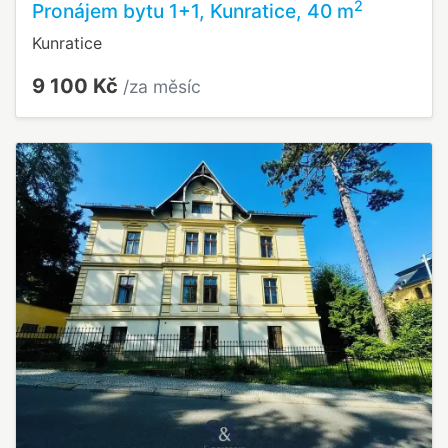
2
Pronájem bytu 1+1, Kunratice, 40 m
Kunratice
9 100 Kč
/za měsíc