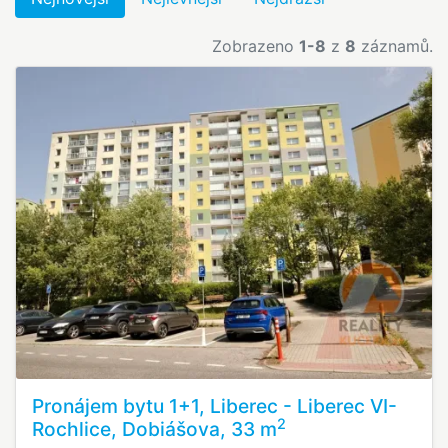
Zobrazeno
1-8
z
8
záznamů.
Pronájem bytu 1+1, Liberec - Liberec VI-
2
Rochlice, Dobiášova, 33 m