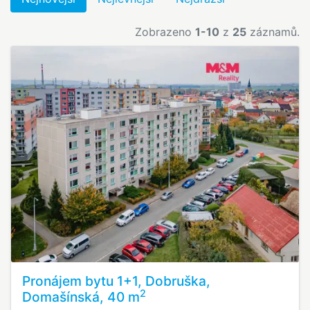
Zobrazeno
1-10
z
25
záznamů.
Pronájem bytu 1+1, Dobruška,
2
Domašínská, 40 m