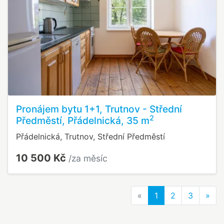
Pronájem bytu 1+1, Trutnov - Střední
2
Předměstí, Přádelnická, 35 m
Přádelnická, Trutnov, Střední Předměstí
10 500 Kč
/za měsíc
Previous
Nex
«
1
2
3
»