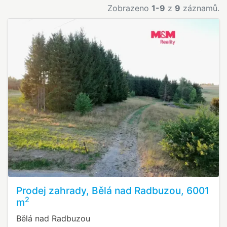
Zobrazeno
1-9
z
9
záznamů.
Prodej zahrady, Bělá nad Radbuzou, 6001
2
m
Bělá nad Radbuzou