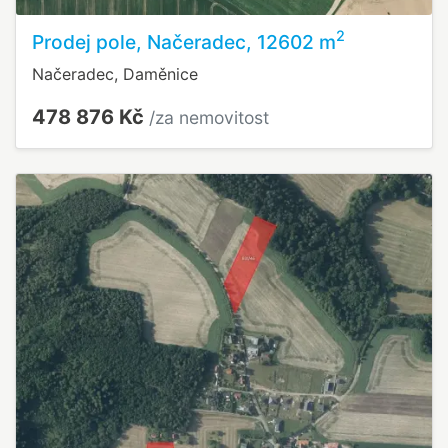
2
Prodej pole, Načeradec, 12602 m
Načeradec, Daměnice
478 876 Kč
/za nemovitost