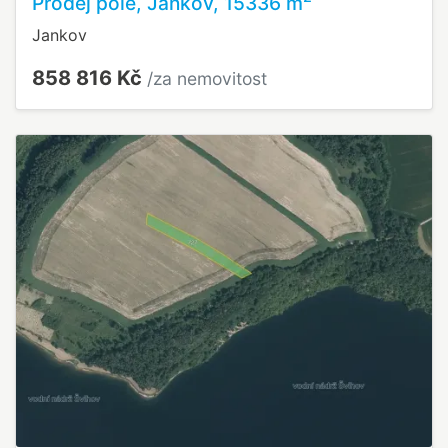
Prodej pole, Jankov, 15336 m
Jankov
858 816 Kč
/za nemovitost