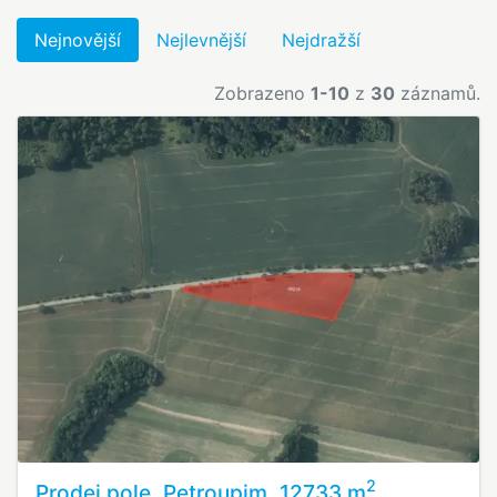
Nejnovější
Nejlevnější
Nejdražší
Zobrazeno
1-10
z
30
záznamů.
2
Prodej pole, Petroupim, 12733 m