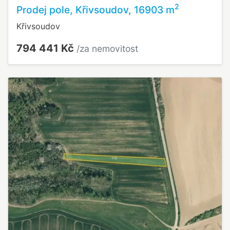
2
Prodej pole, Křivsoudov, 16903 m
Křivsoudov
794 441 Kč
/za nemovitost