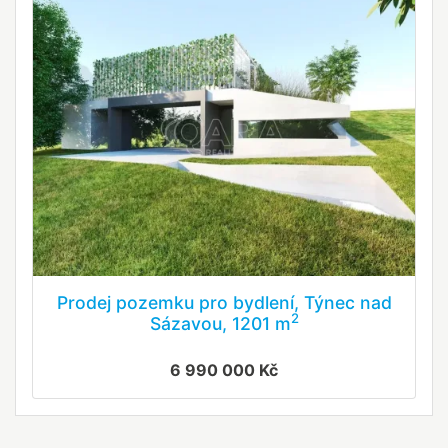
Prodej pozemku pro bydlení, Týnec nad
2
Sázavou, 1201 m
6 990 000 Kč