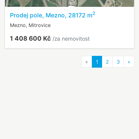
2
Prodej pole, Mezno, 28172 m
Mezno, Mitrovice
1 408 600 Kč
/za nemovitost
Previous
Nex
«
1
2
3
»