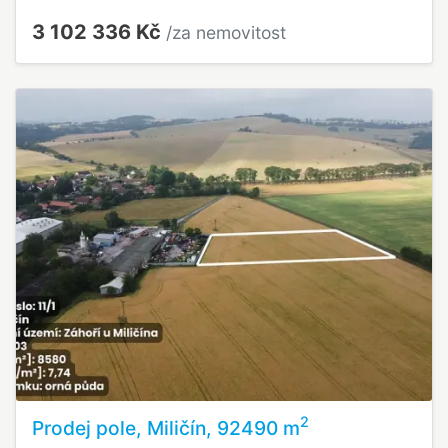
3 102 336 Kč
/za nemovitost
2
Prodej pole, Miličín, 92490 m