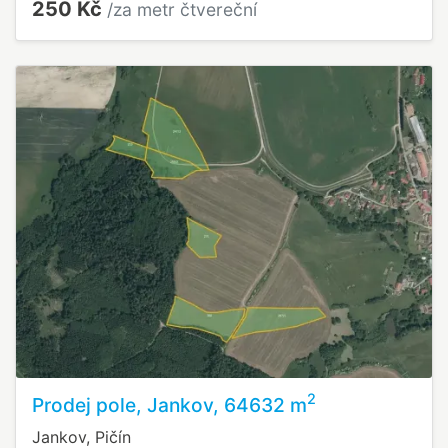
250 Kč
/za metr čtvereční
2
Prodej pole, Jankov, 64632 m
Jankov, Pičín