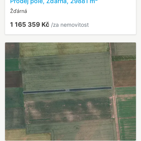
Prodej pole, Žďárná, 29881 m
Žďárná
1 165 359 Kč
/za nemovitost