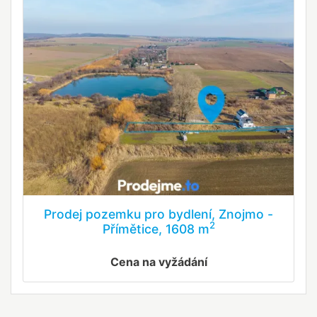
Prodej pozemku pro bydlení, Znojmo -
2
Přímětice, 1608 m
Cena na vyžádání