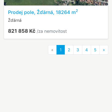
2
Prodej pole, Žďárná, 18264 m
Žďárná
821 858 Kč
/za nemovitost
Previous
Nex
«
1
2
3
4
5
»