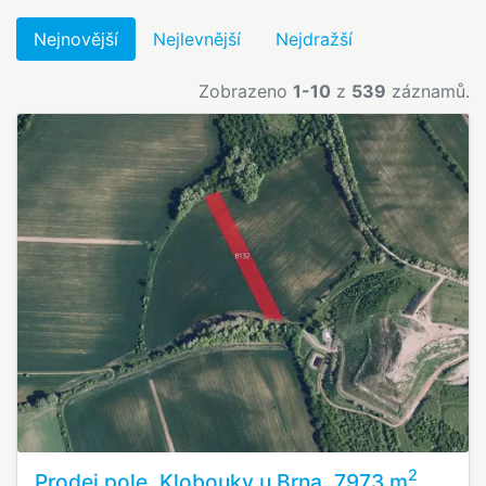
Nejnovější
Nejlevnější
Nejdražší
Zobrazeno
1-10
z
539
záznamů.
2
Prodej pole, Klobouky u Brna, 7973 m