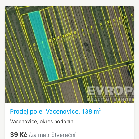
2
Prodej pole, Vacenovice, 138 m
Vacenovice, okres hodonín
39 Kč
/za metr čtvereční