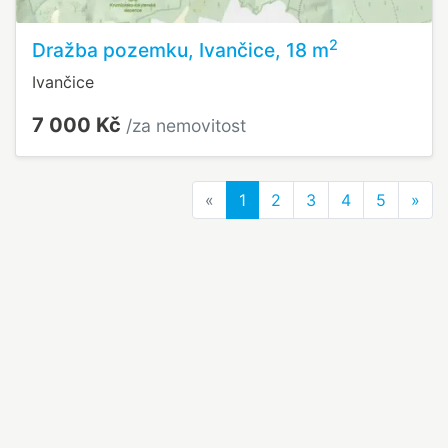
2
Dražba pozemku, Ivančice, 18 m
Ivančice
7 000 Kč
/za nemovitost
Previous
Nex
«
1
2
3
4
5
»