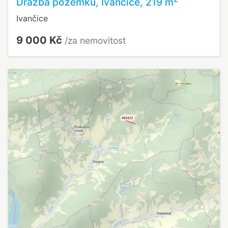
Dražba pozemku, Ivančice, 219 m
Ivančice
9 000 Kč
/za nemovitost