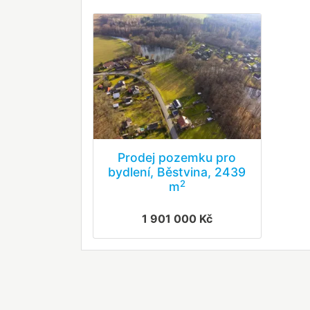
Prodej pozemku pro
bydlení, Běstvina, 2439
2
m
1 901 000 Kč