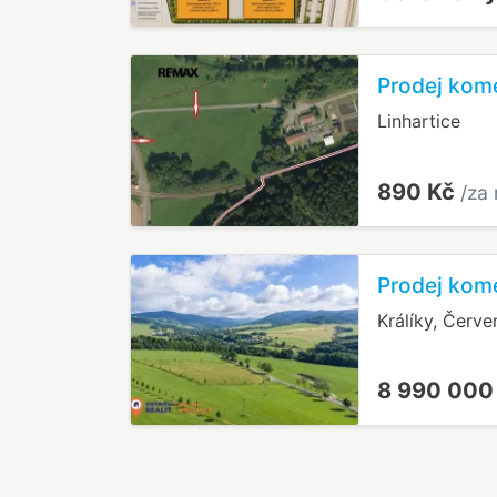
Prodej kom
Linhartice
890 Kč
/za
Prodej kom
Králíky, Červ
8 990 000