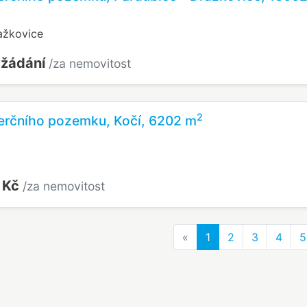
ažkovice
yžádání
/za nemovitost
2
erčního pozemku, Kočí, 6202 m
 Kč
/za nemovitost
Previous
«
1
2
3
4
5