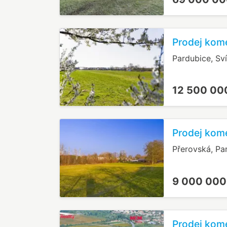
Prodej kom
Pardubice, Sv
12 500 00
Prodej kom
Přerovská, Pa
9 000 000
Prodej kom