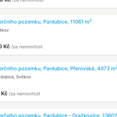
2
erčního pozemku, Pardubice, 11061 m
ítkov
0 Kč
/za nemovitost
erčního pozemku, Pardubice, Přerovská, 4073 m
rdubice, Svítkov
 Kč
/za nemovitost
erčního pozemku, Pardubice - Dražkovice, 1360