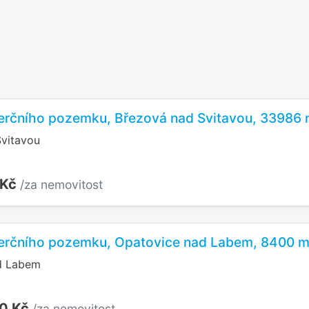
erčního pozemku, Březová nad Svitavou, 33986
vitavou
 Kč
/za nemovitost
erčního pozemku, Opatovice nad Labem, 8400 
d Labem
0 Kč
/za nemovitost