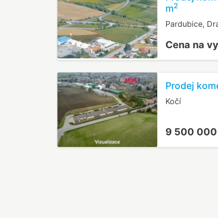
2
m
Pardubice, Dr
Cena na v
Prodej kom
Kočí
9 500 000