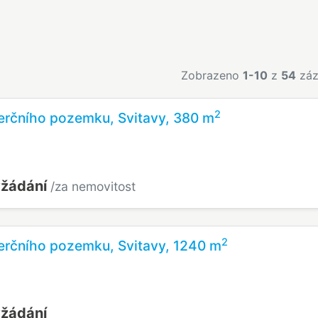
Zobrazeno
1-10
z
54
záz
2
erčního pozemku, Svitavy, 380 m
yžádání
/za nemovitost
2
erčního pozemku, Svitavy, 1240 m
yžádání