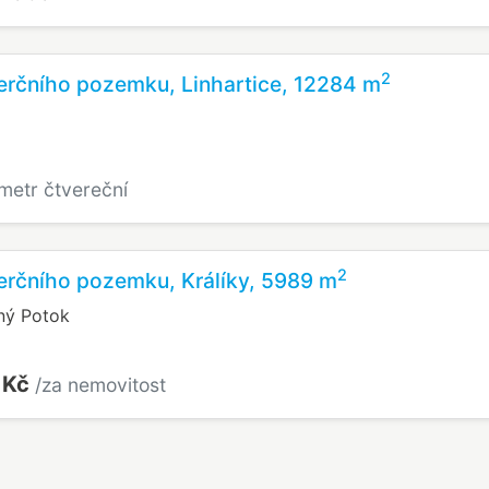
2
erčního pozemku, Linhartice, 12284 m
 metr čtvereční
2
erčního pozemku, Králíky, 5989 m
ený Potok
 Kč
/za nemovitost