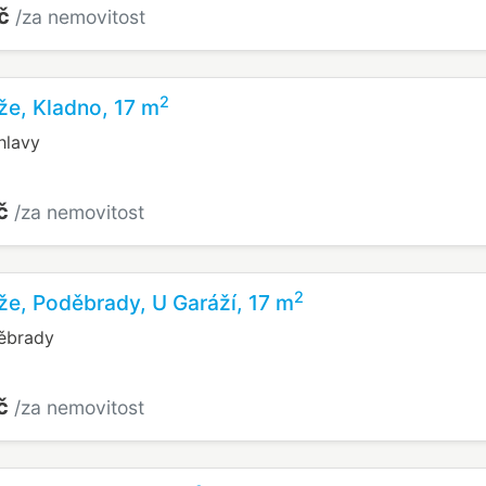
Kč
/za nemovitost
2
že, Kladno, 17 m
hlavy
Kč
/za nemovitost
2
že, Poděbrady, U Garáží, 17 m
ěbrady
Kč
/za nemovitost