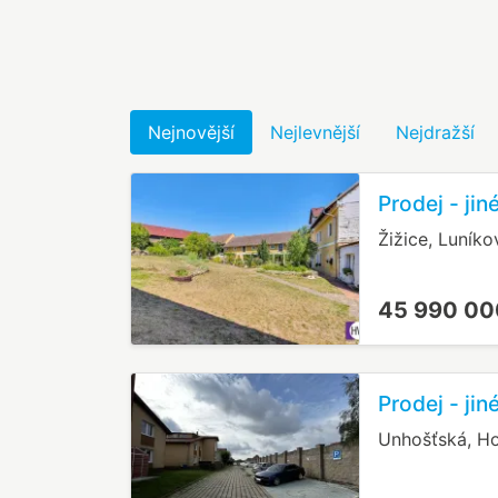
Nejnovější
Nejlevnější
Nejdražší
Prodej - jin
Žižice, Luníko
45 990 00
Prodej - ji
Unhošťská, Ho