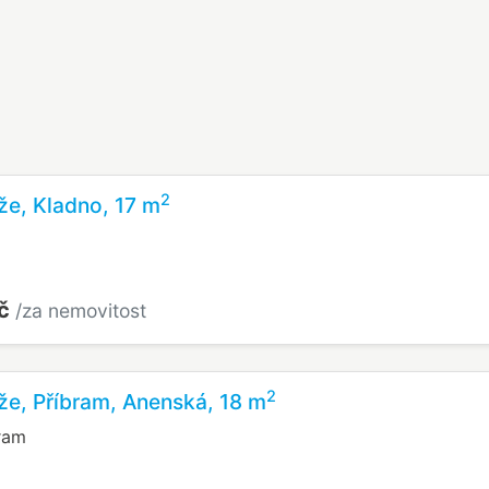
2
že, Kladno, 17 m
Kč
/za nemovitost
2
že, Příbram, Anenská, 18 m
ram