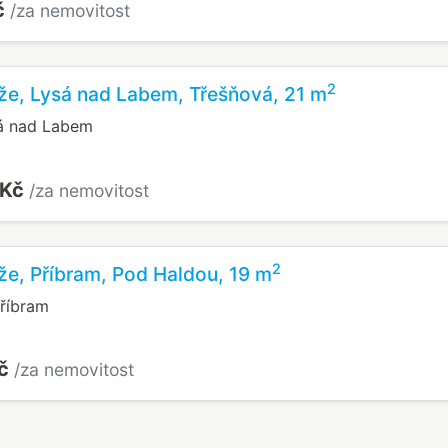
č
/za nemovitost
2
že, Lysá nad Labem, Třešňová, 21 m
sá nad Labem
 Kč
/za nemovitost
2
že, Příbram, Pod Haldou, 19 m
říbram
Kč
/za nemovitost