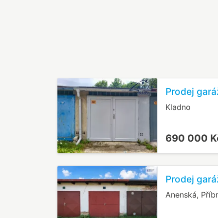
Prodej gará
Kladno
690 000 
Prodej gará
Anenská, Příb