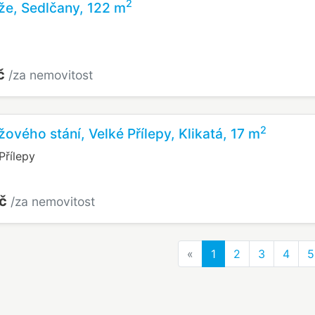
2
že, Sedlčany, 122 m
č
/za nemovitost
2
ového stání, Velké Přílepy, Klikatá, 17 m
Přílepy
Kč
/za nemovitost
Previous
«
1
2
3
4
5