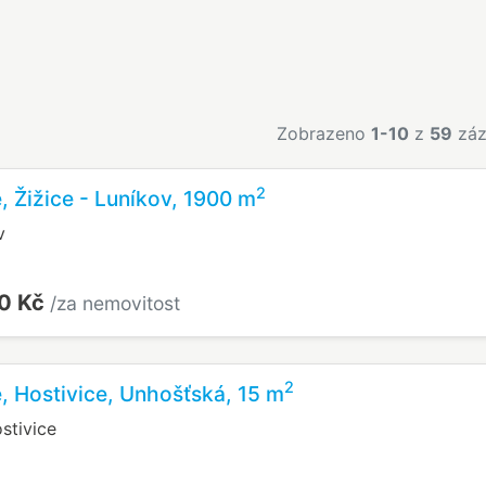
Zobrazeno
1-10
z
59
záz
2
é, Žižice - Luníkov, 1900 m
v
0 Kč
/za nemovitost
2
né, Hostivice, Unhošťská, 15 m
stivice