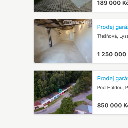
189 000 K
Prodej gará
Třešňová, Ly
1 250 000
Prodej gará
Pod Haldou, P
850 000 