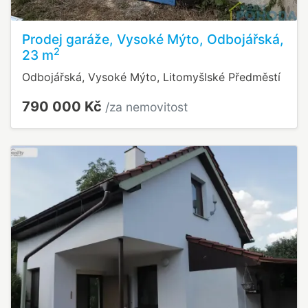
Prodej garáže, Vysoké Mýto, Odbojářská,
2
23 m
Odbojářská, Vysoké Mýto, Litomyšlské Předměstí
790 000 Kč
/za nemovitost