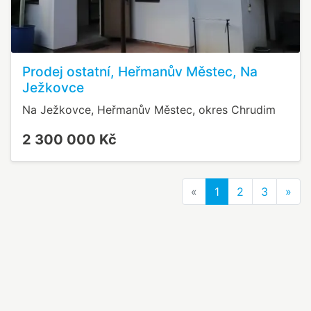
Prodej ostatní, Heřmanův Městec, Na
Ježkovce
Na Ježkovce, Heřmanův Městec, okres Chrudim
2 300 000 Kč
Previous
Nex
«
1
2
3
»