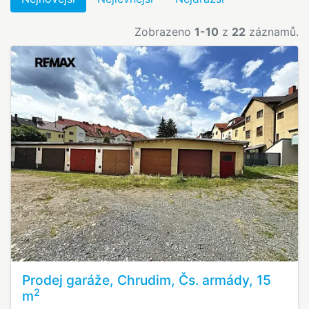
Zobrazeno
1-10
z
22
záznamů.
Prodej garáže, Chrudim, Čs. armády, 15
2
m