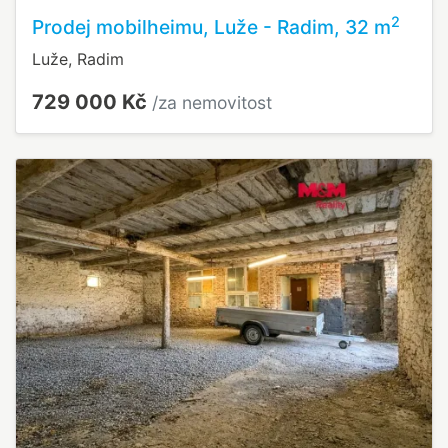
2
Prodej mobilheimu, Luže - Radim, 32 m
Luže, Radim
729 000 Kč
/za nemovitost