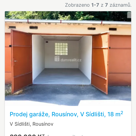
Zobrazeno
1-7
z
7
záznamů.
2
Prodej garáže, Rousínov, V Sídlišti, 18 m
V Sídlišti, Rousínov