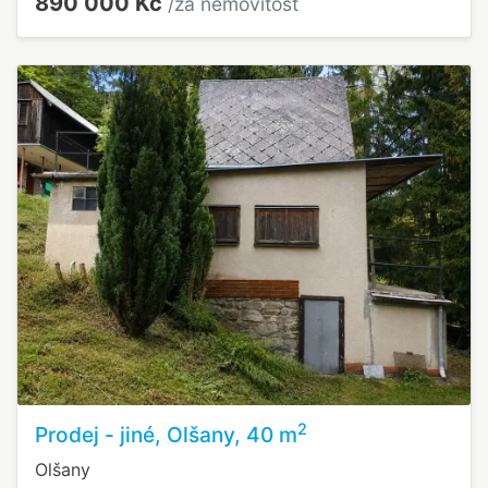
890 000 Kč
/za nemovitost
2
Prodej - jiné, Olšany, 40 m
Olšany