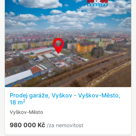
Prodej garáže, Vyškov - Vyškov-Město,
2
18 m
Vyškov-Město
980 000 Kč
/za nemovitost