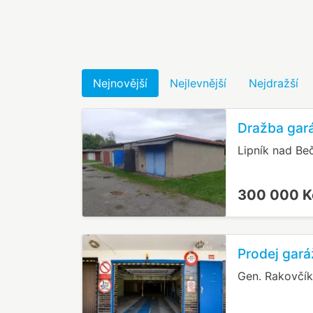
Nejnovější
Nejlevnější
Nejdražší
Dražba gará
Lipník nad Be
300 000 
Prodej gará
Gen. Rakovčík