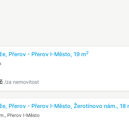
2
že, Přerov - Přerov I-Město, 19 m
o
Kč
/za nemovitost
že, Přerov - Přerov I-Město, Žerotínovo nám., 18
m., Přerov I-Město