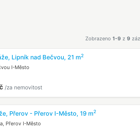
Zobrazeno
1-9
z
9
záz
2
že, Lipník nad Bečvou, 21 m
čvou I-Město
Kč
/za nemovitost
2
že, Přerov - Přerov I-Město, 19 m
a, Přerov I-Město