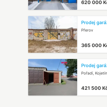
620 000 
Prodej gará
Přerov
365 000 
Prodej gará
Pořadí, Kojetí
421 500 K