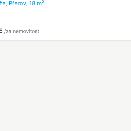
2
že, Přerov, 18 m
Kč
/za nemovitost