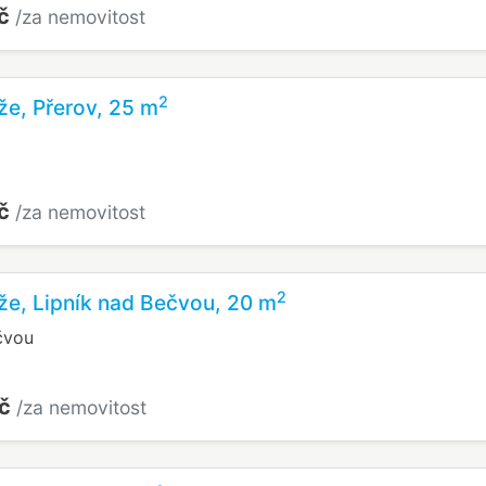
Kč
/za nemovitost
2
že, Přerov, 25 m
Kč
/za nemovitost
2
že, Lipník nad Bečvou, 20 m
čvou
Kč
/za nemovitost