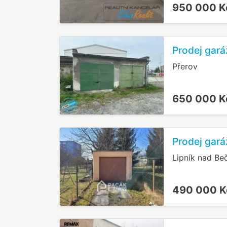
950 000 
Prodej gará
Přerov
650 000 
Prodej gará
Lipník nad Be
490 000 