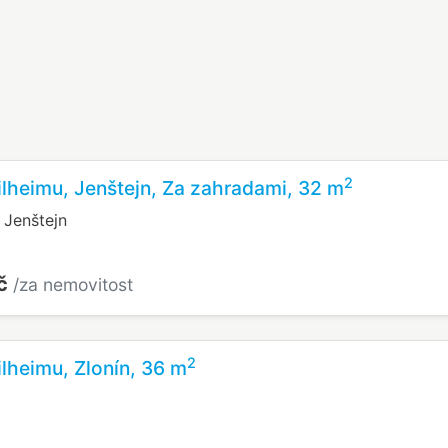
2
lheimu, Jenštejn, Za zahradami, 32 m
 Jenštejn
Kč
/za nemovitost
2
lheimu, Zlonín, 36 m