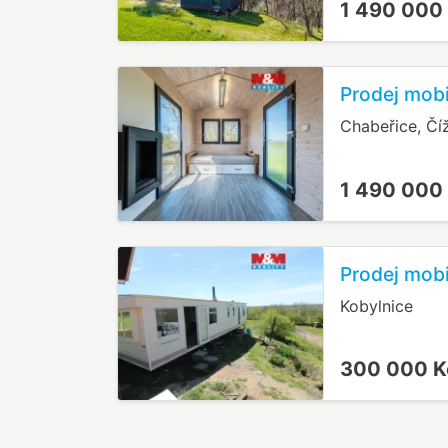
1 490 000
Prodej mobi
Chabeřice, Čí
1 490 000
Prodej mobi
Kobylnice
300 000 