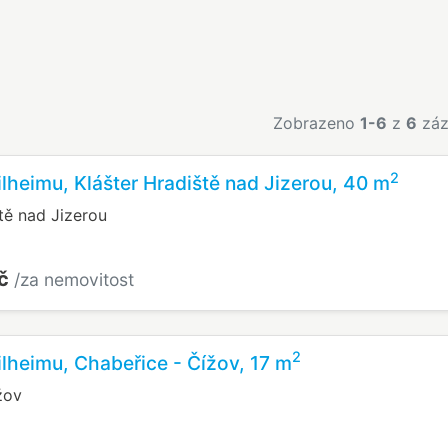
Zobrazeno
1-6
z
6
záz
2
lheimu, Klášter Hradiště nad Jizerou, 40 m
tě nad Jizerou
Kč
/za nemovitost
2
lheimu, Chabeřice - Čížov, 17 m
žov