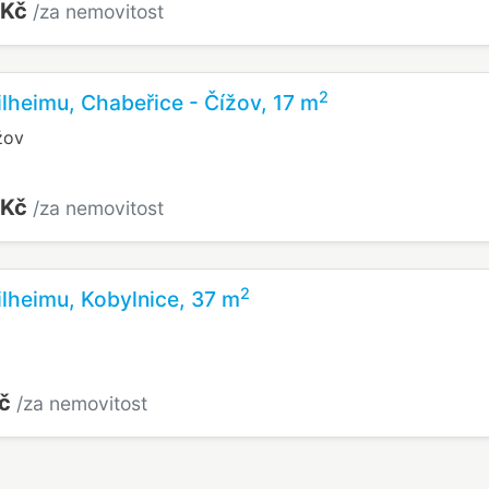
 Kč
/za nemovitost
2
lheimu, Chabeřice - Čížov, 17 m
žov
 Kč
/za nemovitost
2
lheimu, Kobylnice, 37 m
Kč
/za nemovitost