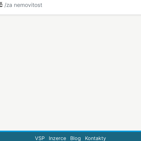
Kč
/za nemovitost
VSP
Inzerce
Blog
Kontakty