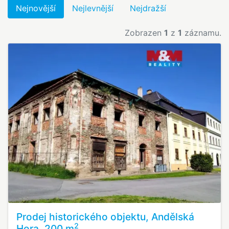
Nejnovější
Nejlevnější
Nejdražší
Zobrazen
1
z
1
záznamu.
Prodej historického objektu, Andělská
2
Hora, 200 m