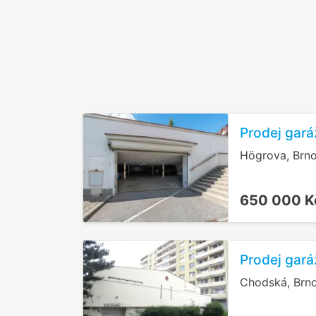
Prodej gará
Högrova, Brno
650 000 
Prodej gará
Chodská, Brno