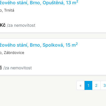
2
žového stání, Brno, Opuštěná, 13 m
, Trnitá
 Kč
/za nemovitost
2
žového stání, Brno, Spolková, 15 m
o, Zábrdovice
Kč
/za nemovitost
Previous
«
1
2
3