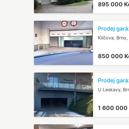
895 000 
Prodej gará
Klíčova, Brno,
850 000 
Prodej gará
U Leskavy, Br
1 600 000