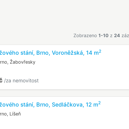
Zobrazeno
1-10
z
24
záz
2
žového stání, Brno, Voroněžská, 14 m
rno, Žabovřesky
Kč
/za nemovitost
2
žového stání, Brno, Sedláčkova, 12 m
rno, Líšeň