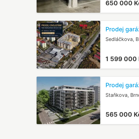
650 000 
Prodej gará
Sedláčkova, B
1 599 000
Prodej gará
Staňkova, Brn
565 000 