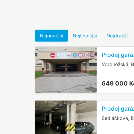
Nejnovější
Nejlevnější
Nejdražší
Prodej gará
Voroněžská, B
649 000 
Prodej gará
Sedláčkova, B