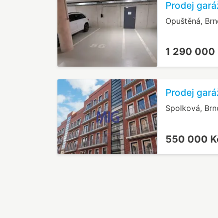
Prodej gará
Opuštěná, Brno
1 290 000
Prodej gará
Spolková, Brn
550 000 