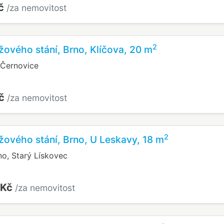
Kč
/za nemovitost
2
žového stání, Brno, Klíčova, 20 m
 Černovice
Kč
/za nemovitost
2
žového stání, Brno, U Leskavy, 18 m
no, Starý Lískovec
 Kč
/za nemovitost