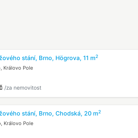
2
žového stání, Brno, Högrova, 11 m
, Královo Pole
Kč
/za nemovitost
2
žového stání, Brno, Chodská, 20 m
, Královo Pole