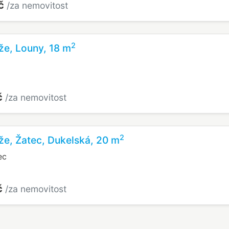
Kč
/za nemovitost
2
že, Louny, 18 m
č
/za nemovitost
2
že, Žatec, Dukelská, 20 m
ec
č
/za nemovitost