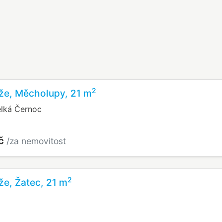
2
že, Měcholupy, 21 m
elká Černoc
Kč
/za nemovitost
2
že, Žatec, 21 m