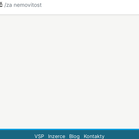
Kč
/za nemovitost
VSP
Inzerce
Blog
Kontakty