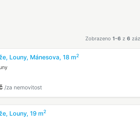
Zobrazeno
1-6
z
6
záz
2
že, Louny, Mánesova, 18 m
uny
Kč
/za nemovitost
2
že, Louny, 19 m