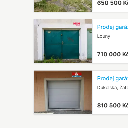
650 500 
Prodej gará
Louny
710 000 K
Prodej gará
Dukelská, Žat
810 500 K