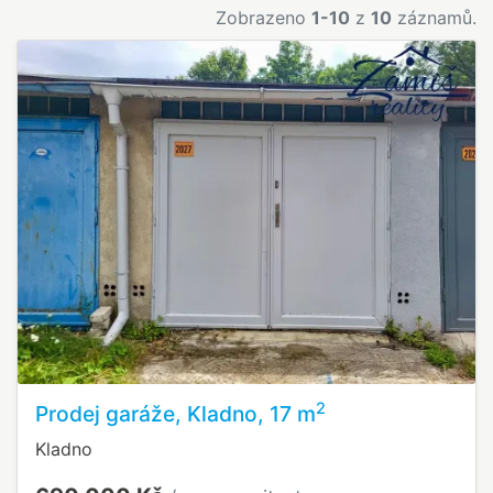
Zobrazeno
1-10
z
10
záznamů.
2
Prodej garáže, Kladno, 17 m
Kladno