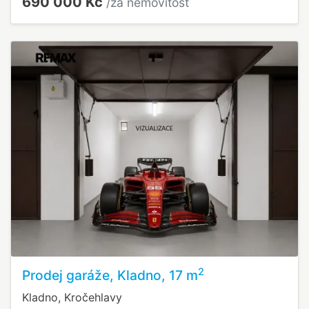
690 000 Kč
/za nemovitost
2
Prodej garáže, Kladno, 17 m
Kladno, Kročehlavy