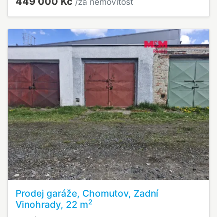
449 000 Kč
/za nemovitost
Prodej garáže, Chomutov, Zadní
2
Vinohrady, 22 m