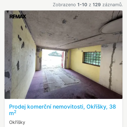
Zobrazeno
1-10
z
129
záznamů.
Prodej komerční nemovitosti, Okříšky, 38
2
m
Okříšky