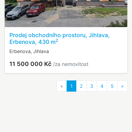
Prodej obchodního prostoru, Jihlava,
2
Erbenova, 430 m
Erbenova, Jihlava
11 500 000 Kč
/za nemovitost
Previous
Nex
«
1
2
3
4
5
»