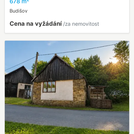
678 m
Budišov
Cena na vyžádání
/za nemovitost