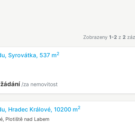
Zobrazeny
1-2
z
2
záz
2
du, Syrovátka, 537 m
yžádání
/za nemovitost
2
du, Hradec Králové, 10200 m
é, Plotiště nad Labem