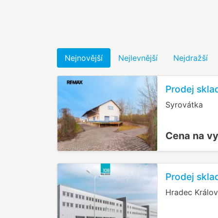
Nejnovější
Nejlevnější
Nejdražší
Prodej skla
Syrovátka
Cena na v
Prodej skla
Hradec Králov