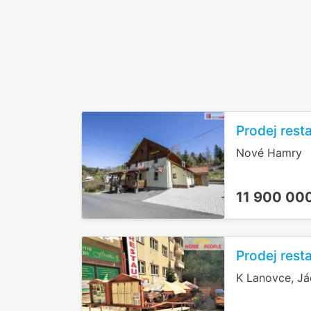
Prodej rest
Nové Hamry
11 900 00
Prodej rest
K Lanovce, J