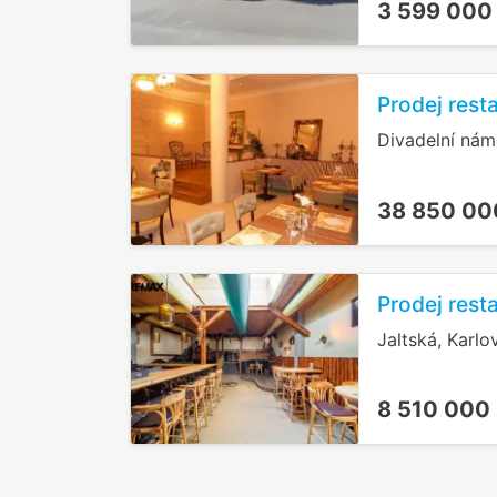
3 599 000
Prodej rest
Divadelní námě
38 850 00
Prodej rest
Jaltská, Karlo
8 510 000