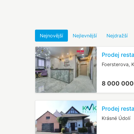
Nejnovější
Nejlevnější
Nejdražší
Prodej rest
Foersterova, 
8 000 000
Prodej rest
Krásné Údolí