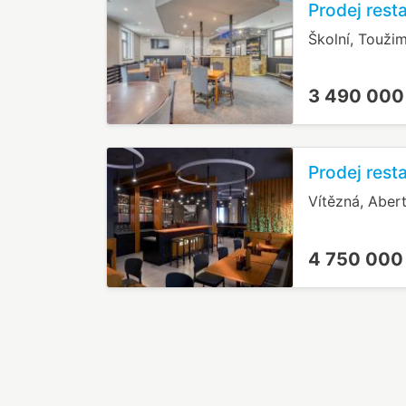
Prodej rest
Školní, Touži
3 490 000
Prodej rest
Vítězná, Aber
4 750 000