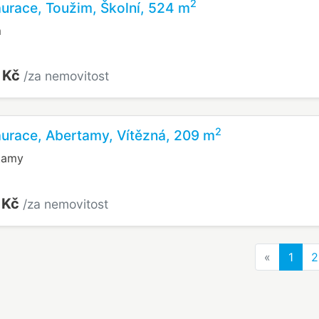
2
aurace, Toužim, Školní, 524 m
m
 Kč
/za nemovitost
2
aurace, Abertamy, Vítězná, 209 m
tamy
 Kč
/za nemovitost
Previous
«
1
2