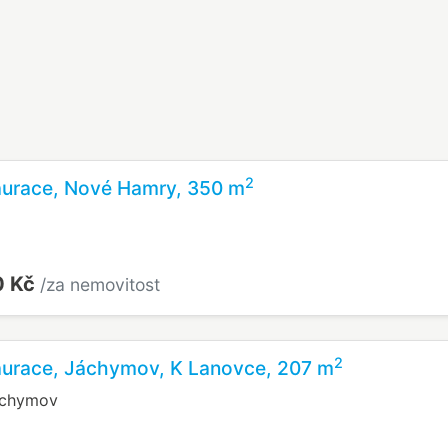
2
aurace, Nové Hamry, 350 m
0 Kč
/za nemovitost
2
aurace, Jáchymov, K Lanovce, 207 m
áchymov