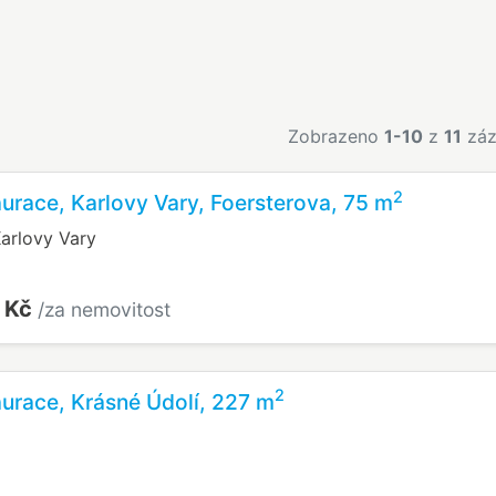
Zobrazeno
1-10
z
11
záz
2
aurace, Karlovy Vary, Foersterova, 75 m
Karlovy Vary
 Kč
/za nemovitost
2
aurace, Krásné Údolí, 227 m