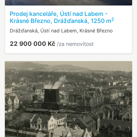
Prodej kanceláře, Ústí nad Labem -
2
Krásné Březno, Drážďanská, 1250 m
Drážďanská, Ústí nad Labem, Krásné Březno
22 900 000 Kč
/za nemovitost