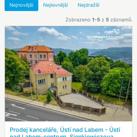
Nejnovější
Nejlevnější
Nejdražší
Zobrazeno
1-5
z
5
záznamů.
Prodej kanceláře, Ústí nad Labem - Ústí
nad Labem-centrum, Sienkiewiczova,